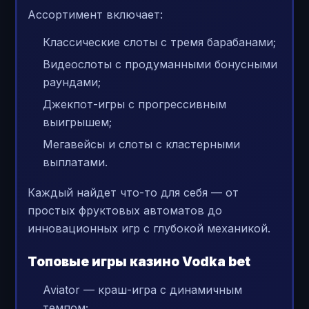
Ассортимент включает:
Классические слоты с тремя барабанами;
Видеослоты с продуманными бонусными
раундами;
Джекпот-игры с прогрессивным
выигрышем;
Мегавейсы и слоты с кластерными
выплатами.
Каждый найдет что-то для себя — от
простых фруктовых автоматов до
инновационных игр с глубокой механикой.
Топовые игры казино Vodka bet
Aviator — краш-игра с динамичным
темпом;