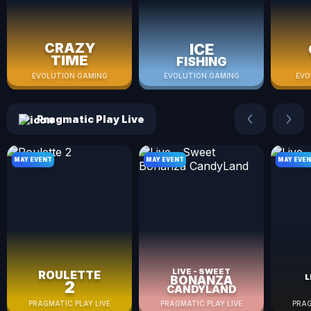
CRAZY
ICE
TIME
FISHING
EVOLUTION GAMING
EVOLUTION GAMING
EVO
Pragmatic Play Live
MAY EVENT
MAY EVENT
MAY EVE
Roulette 2
Live - Sweet Bonanza CandyLand
Li
LIVE - SWEET
ROULETTE
L
BONANZA
2
CANDYLAND
PRAGMATIC PLAY LIVE
PRAGMATIC PLAY LIVE
PRAG