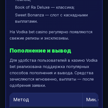
Book of Ra Deluxe — классика;
Sweet Bonanza — слот с каскадными
выплатами.
На Vodka bet casino регулярно появляются
свежие релизы и эксклюзивы.
Пополнение и вывод
Для удобства пользователей в казино Vodka
bet реализована поддержка популярных
способов пополнения и вывода. Средства
зачисляются мгновенно, выплаты — после
одобрения заявки.
Метод
Мин. сум