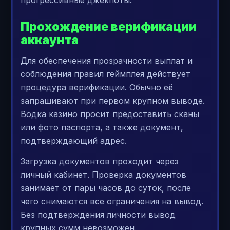
прогрессивные джекпоты.
Прохождение верификации
аккаунта
Для обеспечения прозрачности выплат и
соблюдения правил геймплея действует
процедура верификации. Обычно её
запрашивают при первом крупном выводе.
Водка казино просит предоставить сканы
или фото паспорта, а также документ,
подтверждающий адрес.
Загрузка документов проходит через
личный кабинет. Проверка документов
занимает от пары часов до суток, после
чего снимаются все ограничения на вывод.
Без подтверждения личности вывод
крупных сумм невозможен.