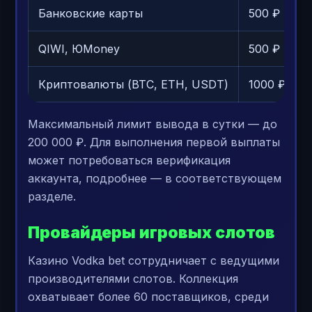
Банковские карты
500 ₽
QIWI, ЮMoney
500 ₽
Криптовалюты (BTC, ETH, USDT)
1000 ₽
Максимальный лимит вывода в сутки — до
200 000 ₽. Для выполнения первой выплаты
может потребоваться верификация
аккаунта, подробнее — в соответствующем
разделе.
Провайдеры игровых слотов
Казино Vodka bet сотрудничает с ведущими
производителями слотов. Коллекция
охватывает более 60 поставщиков, среди