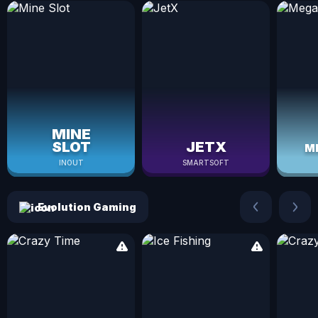
Mine Slot
JetX
MINE
SLOT
JETX
M
INOUT
SMARTSOFT
Evolution Gaming
Crazy Time
Ice Fishing
Cr