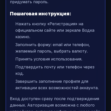
придумать пароль.
Пошаговая инструкция:
Нажать кнопку «Регистрация» на
официальном сайте или зеркале Водка
казино.
Заполнить форму: email или телефон,
желаемый пароль, выбрать валюту.
Принять условия использования.
Подтвердить почту или телефон через
код.
Завершить заполнение профиля для
активации всех возможностей аккаунта.
Вход доступен сразу после подтверждения
данных. Авторизация возможна с любого