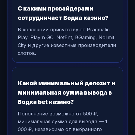
С какими провайдерами
сотрудничает Водка казино?
В коллекции присутствуют Pragmatic
Play, Play'n GO, NetEnt, BGaming, Nolimit
City и другие известные производители
слотов.
Какой минимальный депозит и
минимальная сумма вывода в
Водка bet казино?
Пополнение возможно от 500 ₽,
минимальная сумма для вывода — 1
000 ₽, независимо от выбранного