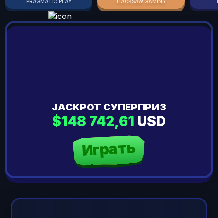
PRAGMATIC PLAY
HACKSAW GAMING
JACKPOT СУПЕРПРИЗ
$148 742,61
USD
Играть