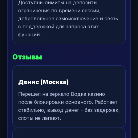
Доступны лимиты на депозиты,
ограничения по времени сессии,
добровольное самоисключение и связь
с поддержкой для запроса этих
функций.
Отзывы
Денис (Москва)
Перешёл на зеркало Водка казино
после блокировки основного. Работает
стабильно, вывод денег – без задержек,
слоты не лагают.