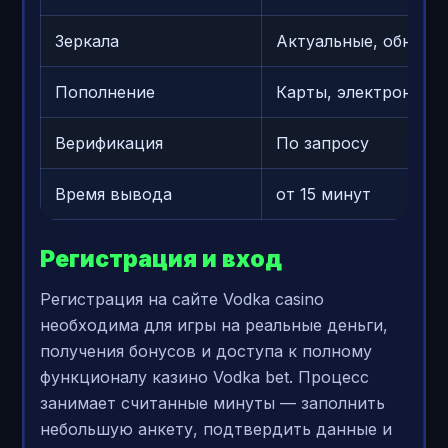
Зеркала
Актуальные, обновл
Пополнение
Карты, электронные
Верификация
По запросу
Время вывода
от 15 минут
Регистрация и вход
Регистрация на сайте Vodka casino
необходима для игры на реальные деньги,
получения бонусов и доступа к полному
функционалу казино Vodka bet. Процесс
занимает считанные минуты — заполнить
небольшую анкету, подтвердить данные и