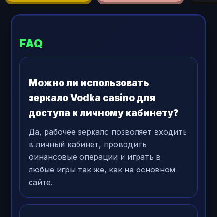
FAQ
Можно ли использовать
зеркало Vodka casino для
доступа к личному кабинету?
Да, рабочее зеркало позволяет входить
в личный кабинет, проводить
финансовые операции и играть в
любые игры так же, как на основном
сайте.