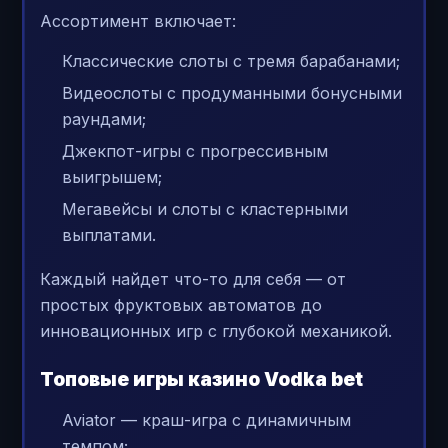
Ассортимент включает:
Классические слоты с тремя барабанами;
Видеослоты с продуманными бонусными
раундами;
Джекпот-игры с прогрессивным
выигрышем;
Мегавейсы и слоты с кластерными
выплатами.
Каждый найдет что-то для себя — от
простых фруктовых автоматов до
инновационных игр с глубокой механикой.
Топовые игры казино Vodka bet
Aviator — краш-игра с динамичным
темпом;