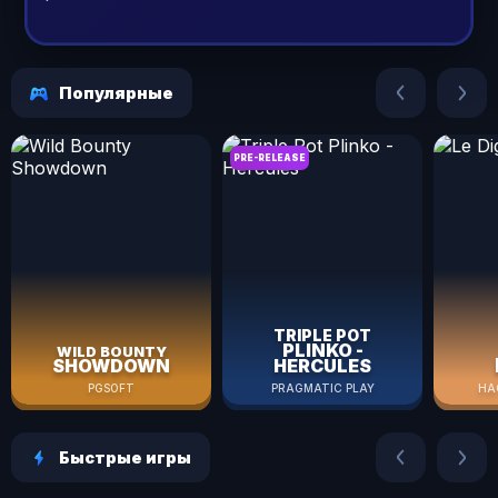
Популярные
PRE-RELEASE
Wild Bounty Showdown
Triple Pot Plinko - Hercules
TRIPLE POT
PLINKO -
WILD BOUNTY
SHOWDOWN
HERCULES
PGSOFT
PRAGMATIC PLAY
HA
Быстрые игры