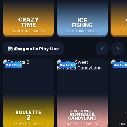
CRAZY
ICE
TIME
FISHING
EVOLUTION GAMING
EVOLUTION GAMING
EVO
Pragmatic Play Live
MAY EVENT
MAY EVENT
MAY EVE
Roulette 2
Live - Sweet Bonanza CandyLand
Li
LIVE - SWEET
ROULETTE
L
BONANZA
2
CANDYLAND
PRAGMATIC PLAY LIVE
PRAGMATIC PLAY LIVE
PRAG