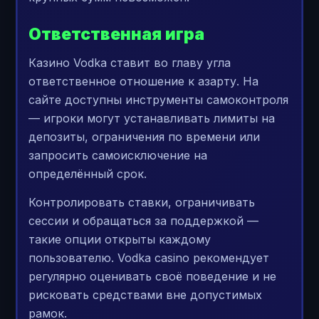
Ответственная игра
Казино Vodka ставит во главу угла
ответственное отношение к азарту. На
сайте доступны инструменты самоконтроля
— игроки могут устанавливать лимиты на
депозиты, ограничения по времени или
запросить самоисключение на
определённый срок.
Контролировать ставки, ограничивать
сессии и обращаться за поддержкой —
такие опции открыты каждому
пользователю. Vodka casino рекомендует
регулярно оценивать своё поведение и не
рисковать средствами вне допустимых
рамок.