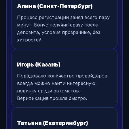
Алина (Санкт-Петербург)
Процесс регистрации занял всего пару
минут. Бонус получил сразу после
депозита, условия прозрачные, без
хитростей.
Игорь (Казань)
Порадовало количество провайдеров,
всегда можно найти интересную
новинку среди автоматов.
Верификация прошла быстро.
Татьяна (Екатеринбург)