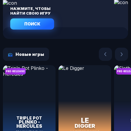
НАЖМИТЕ, ЧТОБЫ
НАЙТИ СВОЮ ИГРУ
ПОИСК
Новые игры
PRE-RELEASE
PRE-RELE
Triple Pot Plinko - Hercules
Le Digger
TRIPLE POT
LE
PLINKO -
DIGGER
HERCULES