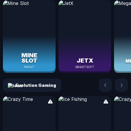
Mine Slot
JetX
MINE
SLOT
JETX
M
INOUT
SMARTSOFT
Evolution Gaming
Crazy Time
Ice Fishing
Cr