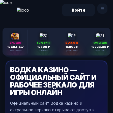
Войти
EPIC WIN
SUPER WIN
MEGA WIN
SUPER WIN
17694.4 ₽
17500 ₽
15092 ₽
17723.85 ₽
Lex*** x552.95
Mak*** x50
gor*** x188.65
Tes*** x79.3
ВОДКА КАЗИНО —
ОФИЦИАЛЬНЫЙ САЙТ И
РАБОЧЕЕ ЗЕРКАЛО ДЛЯ
ИГРЫ ОНЛАЙН
Официальный сайт Водка казино и
актуальное зеркало открывают доступ к