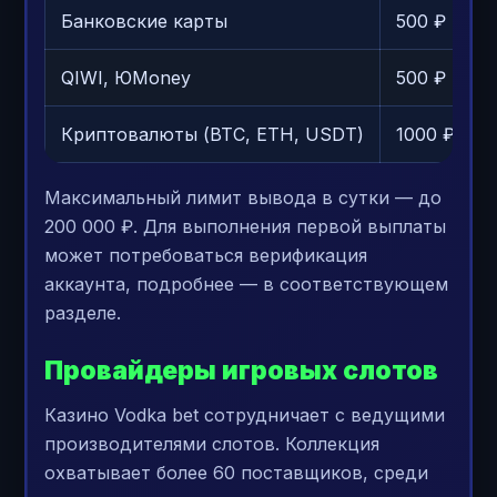
Банковские карты
500 ₽
QIWI, ЮMoney
500 ₽
Криптовалюты (BTC, ETH, USDT)
1000 ₽
Максимальный лимит вывода в сутки — до
200 000 ₽. Для выполнения первой выплаты
может потребоваться верификация
аккаунта, подробнее — в соответствующем
разделе.
Провайдеры игровых слотов
Казино Vodka bet сотрудничает с ведущими
производителями слотов. Коллекция
охватывает более 60 поставщиков, среди